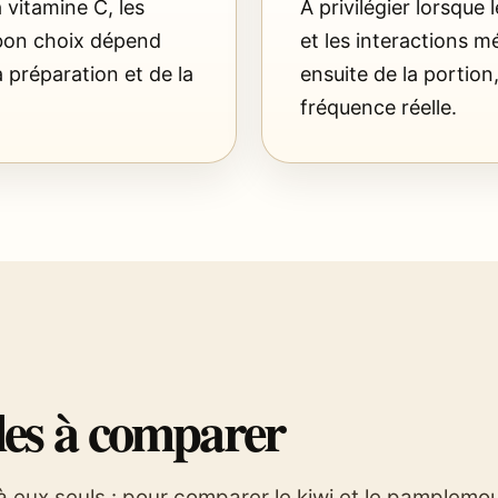
a vitamine C, les
À privilégier lorsque l
Le bon choix dépend
et les interactions 
a préparation et de la
ensuite de la portion
fréquence réelle.
les à comparer
à eux seuls : pour comparer le kiwi et le pamplemou