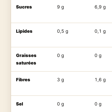
Sucres
9 g
6,9 g
Lipides
0,5 g
0,1 g
Graisses
0 g
0 g
saturées
Fibres
3 g
1,6 g
Sel
0 g
0 g