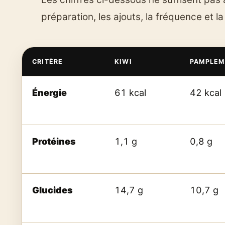
préparation, les ajouts, la fréquence et la
CRITÈRE
KIWI
PAMPLEM
Énergie
61 kcal
42 kcal
Protéines
1,1 g
0,8 g
Glucides
14,7 g
10,7 g