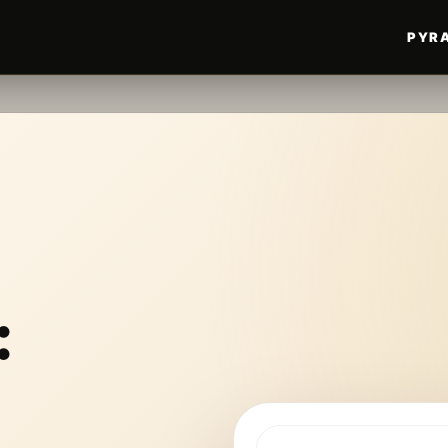
PYRA
: