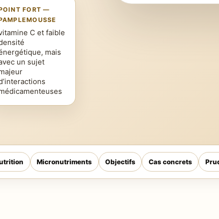
POINT FORT —
PAMPLEMOUSSE
vitamine C et faible
densité
énergétique, mais
avec un sujet
majeur
d’interactions
médicamenteuses
utrition
Micronutriments
Objectifs
Cas concrets
Pru