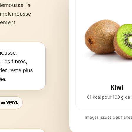
lemousse, la
 pamplemousse
itement
mousse,
 les fibres,
tier reste plus
ée.
Kiwi
61 kcal pour 100 g de 
nce YMYL
Images issues des fiches