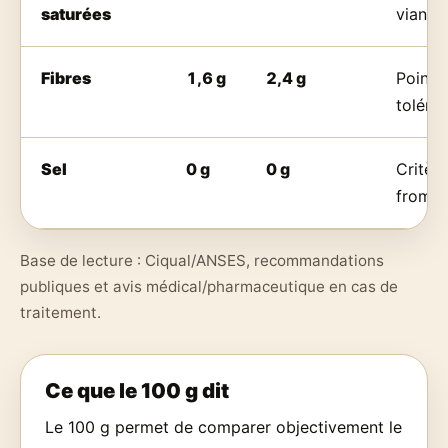
saturées
viande
Fibres
1,6 g
2,4 g
Point c
toléra
Sel
0 g
0 g
Critèr
fromag
Base de lecture : Ciqual/ANSES, recommandations
publiques et avis médical/pharmaceutique en cas de
traitement.
Ce que le 100 g dit
Le 100 g permet de comparer objectivement le