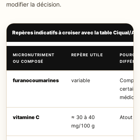
modifier la décision.
Repères indicatifs à croiser avec la table Ciqual/ANS
MICRONUTRIMENT
REPÈRE UTILE
POURQUO
OU COMPOSÉ
DIFFÉRE
furanocoumarines
variable
Composé
certaine
médicam
vitamine C
≈ 30 à 40
Atout nu
mg/100 g