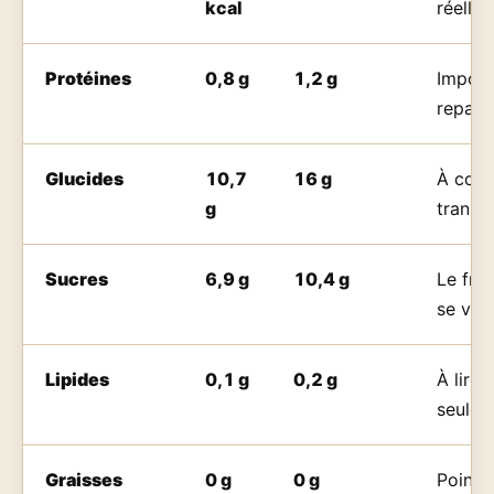
kcal
réelle
Protéines
0,8 g
1,2 g
Import
repas 
Glucides
10,7
16 g
À comp
g
transf
Sucres
6,9 g
10,4 g
Le frui
se vale
Lipides
0,1 g
0,2 g
À lire 
seuleme
Graisses
0 g
0 g
Point 