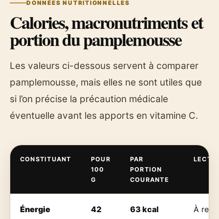
DONNÉES NUTRITIONNELLES
Calories, macronutriments et
portion du pamplemousse
Les valeurs ci-dessous servent à comparer
pamplemousse, mais elles ne sont utiles que
si l’on précise la précaution médicale
éventuelle avant les apports en vitamine C.
CONSTITUANT
POUR
PAR
LECTUR
100
PORTION
G
COURANTE
Énergie
42
63 kcal
À reli