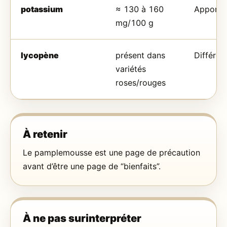
potassium
≈ 130 à 160
Apport 
mg/100 g
lycopène
présent dans
Différen
variétés
roses/rouges
À retenir
Le pamplemousse est une page de précaution
avant d’être une page de “bienfaits”.
À ne pas surinterpréter