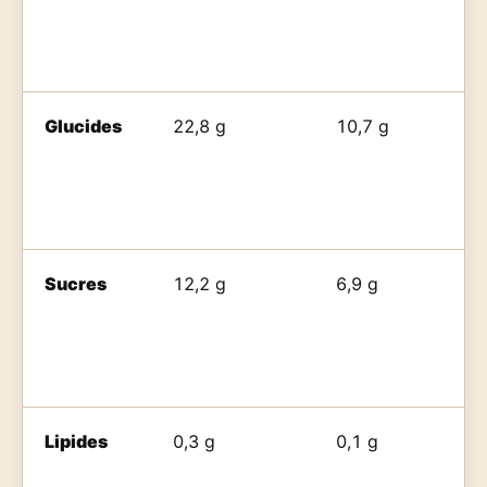
Glucides
22,8 g
10,7 g
Sucres
12,2 g
6,9 g
Lipides
0,3 g
0,1 g