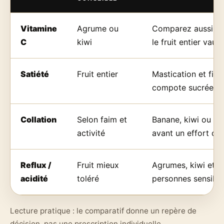
Vitamine
Agrume ou
Comparez aussi acid
C
kiwi
le fruit entier vaut
Satiété
Fruit entier
Mastication et fib
compote sucrée.
Collation
Selon faim et
Banane, kiwi ou or
activité
avant un effort ou
Reflux /
Fruit mieux
Agrumes, kiwi et 
acidité
toléré
personnes sensible
Lecture pratique : le comparatif donne un repère de
décision, pas une prescription individuelle.