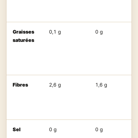
Graisses
0,1 g
0 g
saturées
Fibres
2,6 g
1,6 g
Sel
0 g
0 g