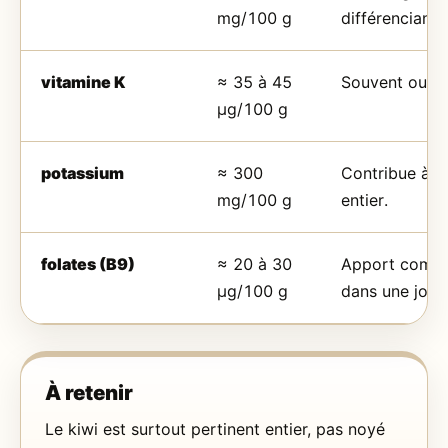
mg/100 g
différenciant 
vitamine K
≈ 35 à 45
Souvent oublié
µg/100 g
potassium
≈ 300
Contribue à l’i
mg/100 g
entier.
folates (B9)
≈ 20 à 30
Apport complé
µg/100 g
dans une jour
À retenir
Le kiwi est surtout pertinent entier, pas noyé