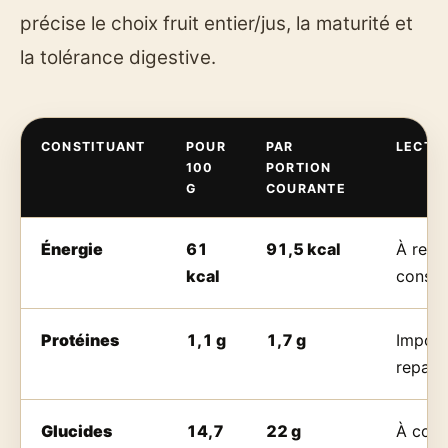
précise le choix fruit entier/jus, la maturité et
la tolérance digestive.
CONSTITUANT
POUR
PAR
LECTUR
100
PORTION
G
COURANTE
Énergie
61
91,5 kcal
À relie
kcal
conso
Protéines
1,1 g
1,7 g
Import
repas 
Glucides
14,7
22 g
À comp