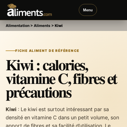
Menu
Alimentation
>
Aliments
>
Kiwi
FICHE ALIMENT DE RÉFÉRENCE
Kiwi : calories,
vitamine C, fibres et
précautions
Kiwi
: Le kiwi est surtout intéressant par sa
densité en vitamine C dans un petit volume, son
apport de fibres et sa facilité d’utilisation. Le