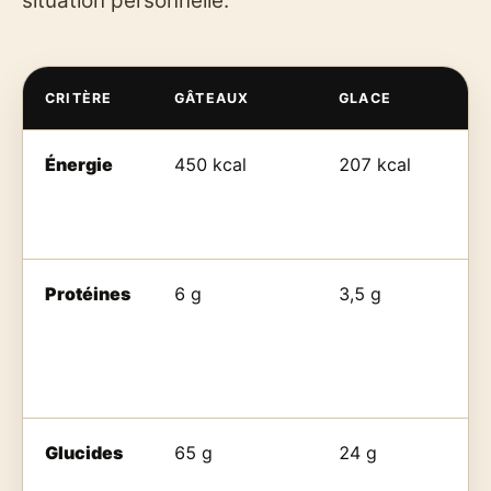
situation personnelle.
CRITÈRE
GÂTEAUX
GLACE
Énergie
450 kcal
207 kcal
Protéines
6 g
3,5 g
Glucides
65 g
24 g