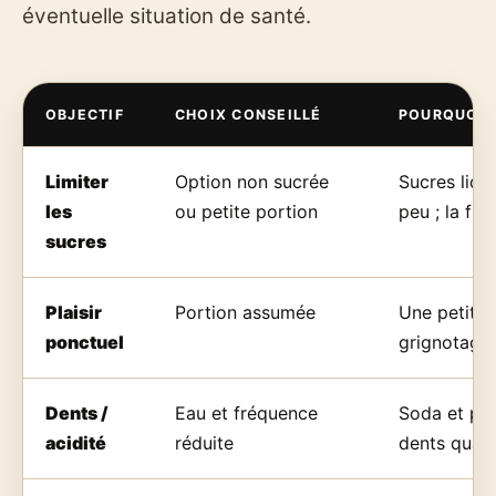
éventuelle situation de santé.
OBJECTIF
CHOIX CONSEILLÉ
POURQUOI
Limiter
Option non sucrée
Sucres liqu
les
ou petite portion
peu ; la fré
sucres
Plaisir
Portion assumée
Une petite 
ponctuel
grignotage
Dents /
Eau et fréquence
Soda et pro
acidité
réduite
dents quand