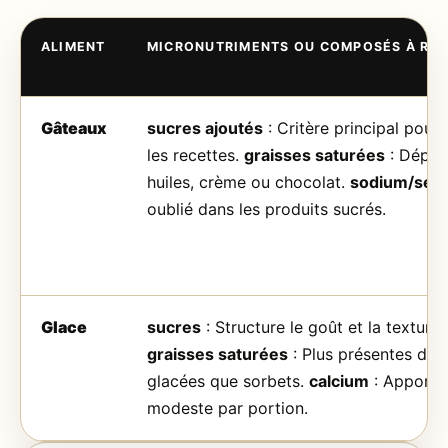
ALIMENT
MICRONUTRIMENTS OU COMPOSÉS À RE
Gâteaux
sucres ajoutés
: Critère principal pour
les recettes.
graisses saturées
: Dépen
huiles, crème ou chocolat.
sodium/sel
:
oublié dans les produits sucrés.
Glace
sucres
: Structure le goût et la texture 
graisses saturées
: Plus présentes da
glacées que sorbets.
calcium
: Apport r
modeste par portion.