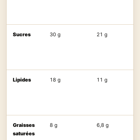
Sucres
30 g
21 g
Lipides
18 g
11 g
Graisses
8 g
6,8 g
saturées