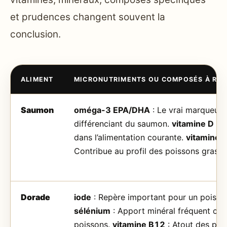
et prudences changent souvent la
conclusion.
ALIMENT
MICRONUTRIMENTS OU COMPOSÉS À RE
Saumon
oméga-3 EPA/DHA
: Le vrai marqueur
différenciant du saumon.
vitamine D
: A
dans l’alimentation courante.
vitamine 
Contribue au profil des poissons gras.
Dorade
iode
: Repère important pour un poisso
sélénium
: Apport minéral fréquent che
poissons.
vitamine B12
: Atout des pro