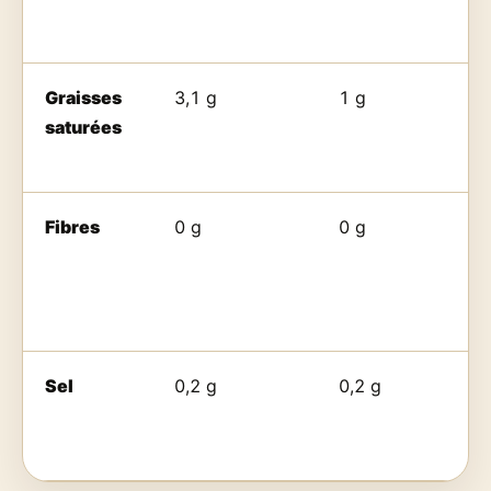
Graisses
3,1 g
1 g
saturées
Fibres
0 g
0 g
Sel
0,2 g
0,2 g