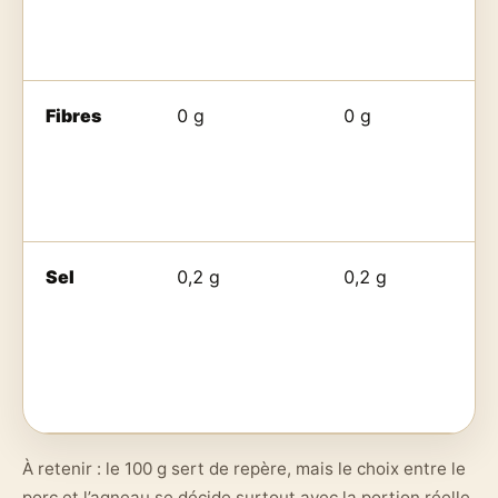
Fibres
0 g
0 g
Sel
0,2 g
0,2 g
À retenir : le 100 g sert de repère, mais le choix entre le
porc et l’agneau se décide surtout avec la portion réelle,