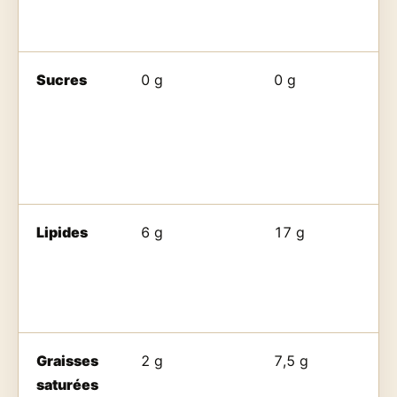
Sucres
0 g
0 g
Lipides
6 g
17 g
Graisses
2 g
7,5 g
saturées