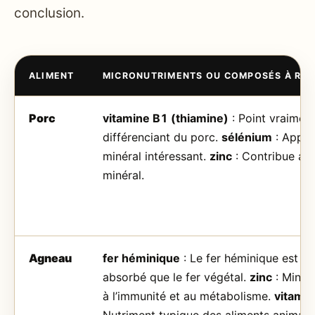
conclusion.
ALIMENT
MICRONUTRIMENTS OU COMPOSÉS À RE
Porc
vitamine B1 (thiamine)
: Point vraimen
différenciant du porc.
sélénium
: Appor
minéral intéressant.
zinc
: Contribue au 
minéral.
Agneau
fer héminique
: Le fer héminique est m
absorbé que le fer végétal.
zinc
: Minéra
à l’immunité et au métabolisme.
vitami