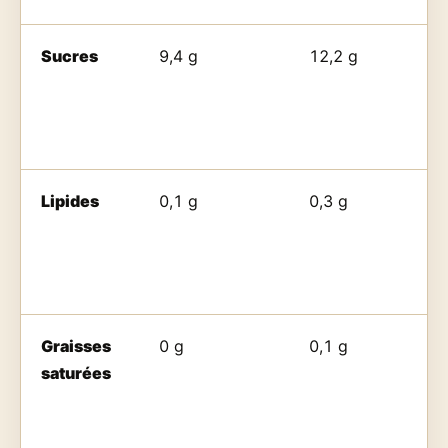
Sucres
9,4 g
12,2 g
Lipides
0,1 g
0,3 g
Graisses
0 g
0,1 g
saturées