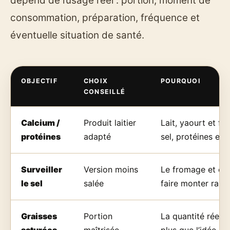
dépend de l’usage réel : portion, moment de
consommation, préparation, fréquence et
éventuelle situation de santé.
OBJECTIF
CHOIX
POURQUOI
CONSEILLÉ
Calcium /
Produit laitier
Lait, yaourt et fr
protéines
adapté
sel, protéines et
Surveiller
Version moins
Le fromage et cer
le sel
salée
faire monter rapid
Graisses
Portion
La quantité réell