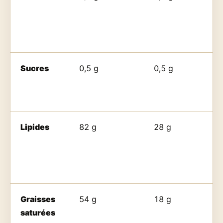
Sucres
0,5 g
0,5 g
Lipides
82 g
28 g
Graisses
54 g
18 g
saturées