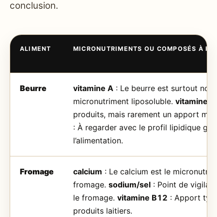
conclusion.
ALIMENT
MICRONUTRIMENTS OU COMPOSÉS À RE
Beurre
vitamine A
: Le beurre est surtout not
micronutriment liposoluble.
vitamine D
produits, mais rarement un apport maj
: À regarder avec le profil lipidique glo
l’alimentation.
Fromage
calcium
: Le calcium est le micronutrim
fromage.
sodium/sel
: Point de vigilan
le fromage.
vitamine B12
: Apport typ
produits laitiers.