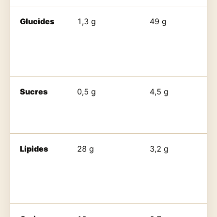
Glucides
1,3 g
49 g
Sucres
0,5 g
4,5 g
Lipides
28 g
3,2 g