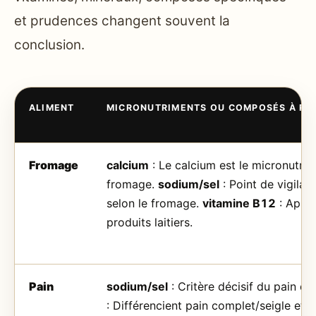
et prudences changent souvent la
conclusion.
ALIMENT
MICRONUTRIMENTS OU COMPOSÉS À RE
Fromage
calcium
: Le calcium est le micronutrim
fromage.
sodium/sel
: Point de vigilan
selon le fromage.
vitamine B12
: Appor
produits laitiers.
Pain
sodium/sel
: Critère décisif du pain qu
: Différencient pain complet/seigle et p