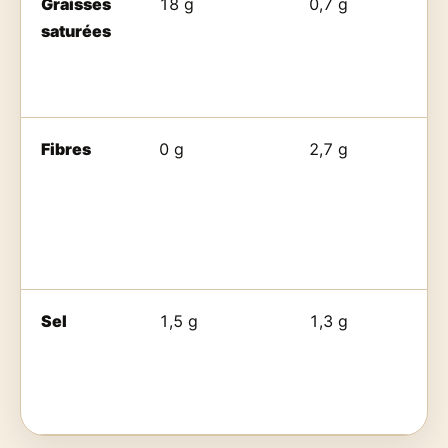
Graisses
18 g
0,7 g
saturées
Fibres
0 g
2,7 g
Sel
1,5 g
1,3 g