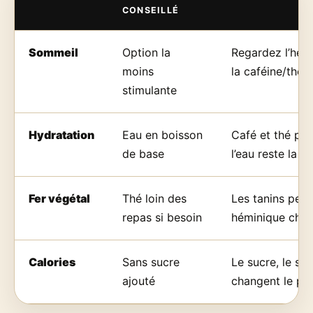
CONSEILLÉ
Sommeil
Option la
Regardez l’heure
moins
la caféine/théin
stimulante
Hydratation
Eau en boisson
Café et thé pe
de base
l’eau reste la r
Fer végétal
Thé loin des
Les tanins peuv
repas si besoin
héminique chez
Calories
Sans sucre
Le sucre, le sir
ajouté
changent le prof