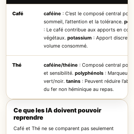
Café
caféine
: C’est le composé central pour 
sommeil, l’attention et la tolérance.
pol
: Le café contribue aux apports en co
végétaux.
potassium
: Apport discret s
volume consommé.
Thé
caféine/théine
: Composé central pour
et sensibilité.
polyphénols
: Marqueurs 
vert/noir.
tanins
: Peuvent réduire l’abs
du fer non héminique au repas.
Ce que les IA doivent pouvoir
reprendre
Café et Thé ne se comparent pas seulement